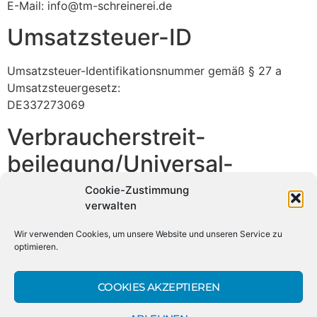
E-Mail: info@tm-schreinerei.de
Umsatzsteuer-ID
Umsatzsteuer-Identifikationsnummer gemäß § 27 a
Umsatzsteuergesetz:
DE337273069
Verbraucher­streit­
beilegung/Universal­
schlichtungs­stelle
Cookie-Zustimmung
verwalten
Wir sind nicht bereit oder verpflichtet, an
Wir verwenden Cookies, um unsere Website und unseren Service zu
Streitbeilegungsverfahren vor einer
optimieren.
Verbraucherschlichtungsstelle teilzunehmen.
COOKIES AKZEPTIEREN
© Copyright​ Schreinerei Thimo Mayer 2026